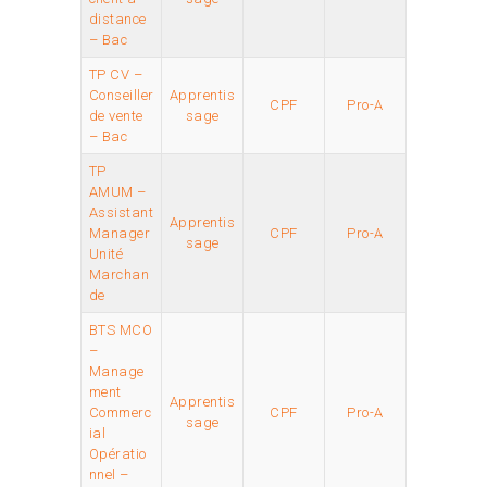
distance
– Bac
TP CV –
Conseiller
Apprentis
CPF
Pro-A
de vente
sage
– Bac
TP
AMUM –
Assistant
Apprentis
Manager
CPF
Pro-A
sage
Unité
Marchan
de
BTS MCO
–
Manage
ment
Apprentis
Commerc
CPF
Pro-A
sage
ial
Opératio
nnel –