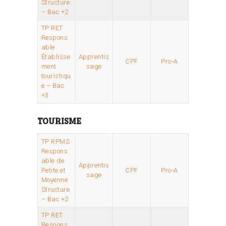
Structure
– Bac +2
TP RET
Respons
able
Établisse
Apprentis
CPF
Pro-A
ment
sage
touristiqu
e – Bac
+3
TOURISME
TP RPMS
Respons
able de
Apprentis
Petite et
CPF
Pro-A
sage
Moyenne
Structure
– Bac +2
TP RET
Respons