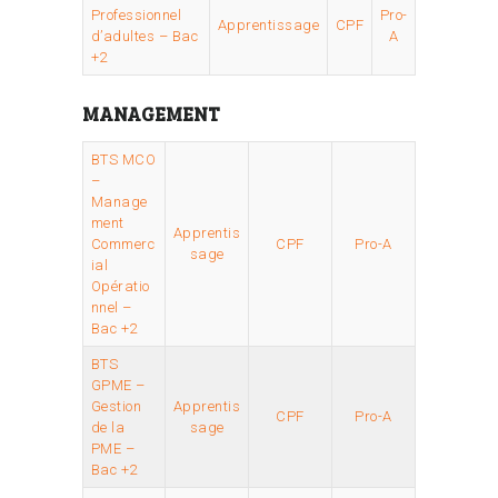
Professionnel
Pro-
Apprentissage
CPF
d’adultes – Bac
A
+2
MANAGEMENT
BTS MCO
–
Manage
ment
Apprentis
Commerc
CPF
Pro-A
sage
ial
Opératio
nnel –
Bac +2
BTS
GPME –
Gestion
Apprentis
CPF
Pro-A
de la
sage
PME –
Bac +2