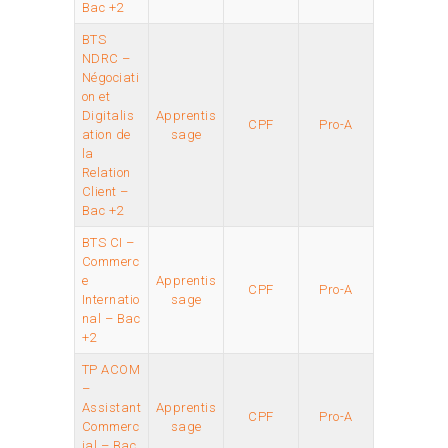
Bac +2
BTS
NDRC –
Négociati
on et
Digitalis
Apprentis
CPF
Pro-A
ation de
sage
la
Relation
Client –
Bac +2
BTS CI –
Commerc
e
Apprentis
CPF
Pro-A
Internatio
sage
nal – Bac
+2
TP ACOM
–
Assistant
Apprentis
CPF
Pro-A
Commerc
sage
ial – Bac