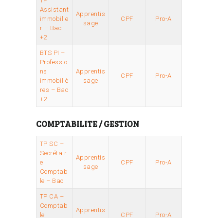
TP
Assistant
Apprentis
immobilie
CPF
Pro-A
sage
r – Bac
+2
BTS PI –
Professio
ns
Apprentis
CPF
Pro-A
immobiliè
sage
res – Bac
+2
COMPTABILITE / GESTION
TP SC –
Secrétair
Apprentis
e
CPF
Pro-A
sage
Comptab
le – Bac
TP CA –
Comptab
Apprentis
le
CPF
Pro-A