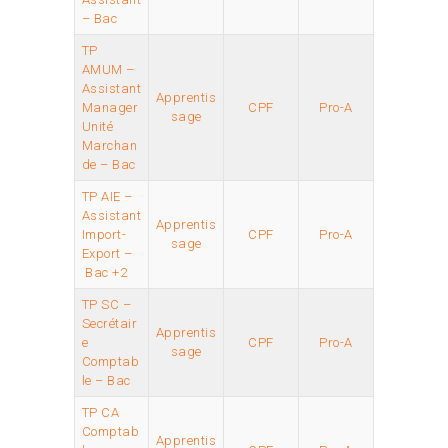
– Bac
TP
AMUM –
Assistant
Apprentis
Manager
CPF
Pro-A
sage
Unité
Marchan
de – Bac
TP AIE –
Assistant
Apprentis
Import-
CPF
Pro-A
sage
Export –
Bac +2
TP SC –
Secrétair
Apprentis
e
CPF
Pro-A
sage
Comptab
le – Bac
TP CA
Comptab
Apprentis