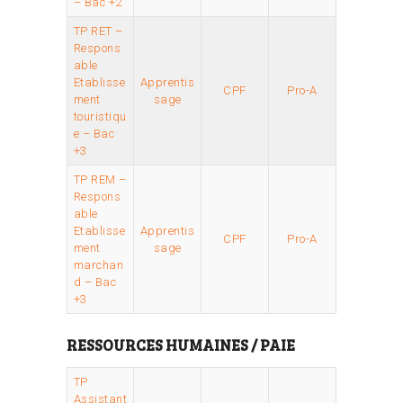
– Bac +2
TP RET –
Respons
able
Etablisse
Apprentis
CPF
Pro-A
ment
sage
touristiqu
e – Bac
+3
TP REM –
Respons
able
Etablisse
Apprentis
CPF
Pro-A
ment
sage
marchan
d – Bac
+3
RESSOURCES HUMAINES / PAIE
TP
Assistant