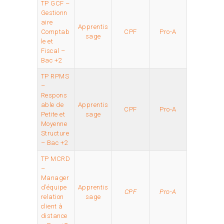
TP GCF –
Gestionn
aire
Apprentis
Comptab
CPF
Pro-A
sage
le et
Fiscal –
Bac +2
TP RPMS
–
Respons
able de
Apprentis
CPF
Pro-A
Petite et
sage
Moyenne
Structure
– Bac +2
TP MCRD
–
Manager
d’équipe
Apprentis
CPF
Pro-A
relation
sage
client à
distance