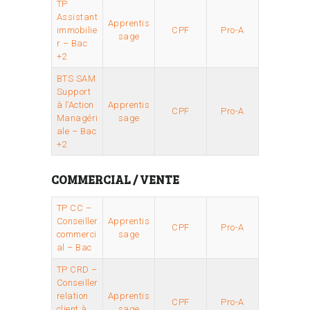
TP
Assistant
Apprentis
immobilie
CPF
Pro-A
sage
r – Bac
+2
BTS SAM
Support
à l’Action
Apprentis
CPF
Pro-A
Managéri
sage
ale – Bac
+2
COMMERCIAL / VENTE
TP CC –
Conseiller
Apprentis
CPF
Pro-A
commerci
sage
al – Bac
TP CRD –
Conseiller
relation
Apprentis
CPF
Pro-A
client à
sage