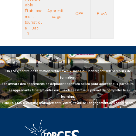
able
Établisse
Apprentis
CPF
Pro-A
ment
sage
touristiqu
e – Bac
+3
Un LMS, centre de formation virtuel avec 7 salles qui hébergent 100 parcours de
formation.
Les avatars des apprenants se déplacent dans les salles pour accéder aux parcours.
Les apprenants tchatent entre eux. La classe virtuelle permet de compléter le e-
learning.
FORCES LMS (Learning Management System) favorise l’engagement des apprenants.