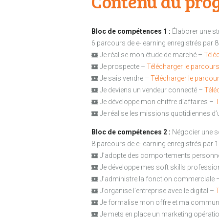
Contenu du pro
Bloc de compétences 1 :
Élaborer une st
6 parcours de e-learning enregistrés par 8
Je réalise mon étude de marché –
Télé
Je prospecte –
Télécharger le parcour
Je sais vendre –
Télécharger le parcou
Je deviens un vendeur connecté –
Télé
Je développe mon chiffre d’affaires –
T
Je réalise les missions quotidiennes 
Bloc de compétences 2 :
Négocier une so
8 parcours de e-learning enregistrés par 1
J’adopte des comportements personn
Je développe mes soft skills professi
J’administre la fonction commerciale 
J’organise l’entreprise avec le digital –
T
Je formalise mon offre et ma commun
Je mets en place un marketing opérati