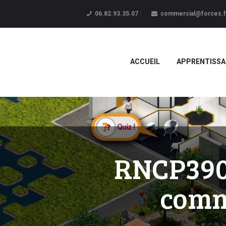
06.82.93.35.07
commercial@forces.f
ACCUEIL
APPRENTISSA
RNCP3906
comm