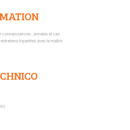
RMATION
 de connaissances , annales et cas
ntretiens tripartites avec le maître
ECHNICO
in)