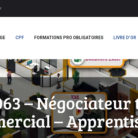
ACCUEIL
r
APPRENTISSAGE
Forces
CPF
GE
CPF
FORMATIONS PRO OBLIGATOIRES
LIVRE D’OR
FORMATIONS PRO
OBLIGATOIRES
LIVRE D’OR
BOUTIQUE
MARQUE BLANCHE
3 – Négociateur 
ercial – Apprenti