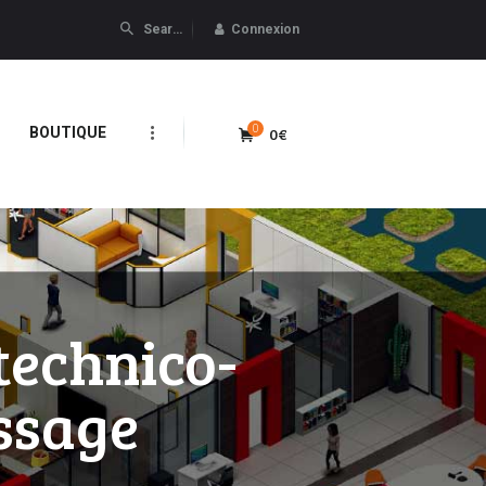
Connexion
0
0€
BOUTIQUE
technico-
ssage