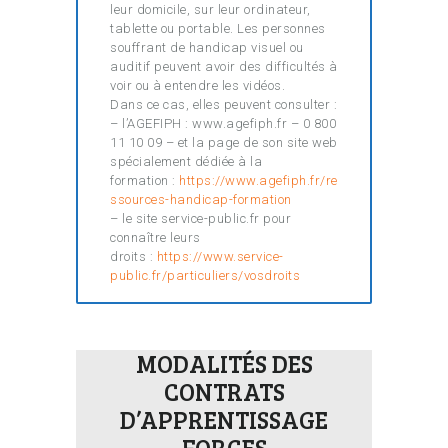
leur domicile, sur leur ordinateur,
tablette ou portable. Les personnes
souffrant de handicap visuel ou
auditif peuvent avoir des difficultés à
voir ou à entendre les vidéos.
Dans ce cas, elles peuvent consulter :
– l’AGEFIPH : www.agefiph.fr – 0 800
11 10 09 – et la page de son site web
spécialement dédiée à la
formation :
https://www.agefiph.fr/re
ssources-handicap-formation
– le site service-public.fr pour
connaître leurs
droits :
https://www.service-
public.fr/particuliers/vosdroits
MODALITÉS DES
CONTRATS
D’APPRENTISSAGE
FORCES