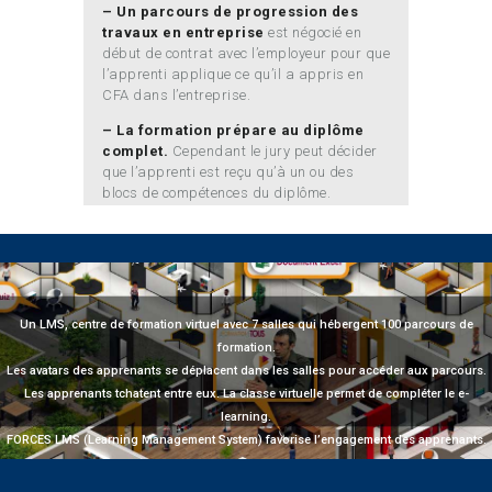
– Un parcours de progression des
travaux en entreprise
est négocié en
début de contrat avec l’employeur pour que
l’apprenti applique ce qu’il a appris en
CFA dans l’entreprise.
– La formation prépare au diplôme
complet.
Cependant le jury peut décider
que l’apprenti est reçu qu’à un ou des
blocs de compétences du diplôme.
Un LMS, centre de formation virtuel avec 7 salles qui hébergent 100 parcours de
formation.
Les avatars des apprenants se déplacent dans les salles pour accéder aux parcours.
Les apprenants tchatent entre eux. La classe virtuelle permet de compléter le e-
learning.
FORCES LMS (Learning Management System) favorise l’engagement des apprenants.