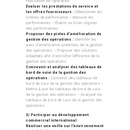
réalisation de l’opération
Évaluer les prestations de service et
les offres fournisseurs :
Sélectionner les
critères de performance – Mesurer les
performances – Établir un bilan régulier
des performances
Proposer des pistes d’amélioration de
gestion des opérations :
Identifier les
axes d’amélioration potentiels de la gestion
des opérations – Proposer des solutions
adaptées afin d’accroître l’efficience de la
gestion des opérations
Concevoir et analyser des tableaux de
bord de suivi de la gestion des
opérations :
Concevoir des tableaux de
bord de suivi de la gestion des opérations –
Mettre à jour les tableaux de bord de suivi
de la gestion des opérations – Analyser les
tableaux de bord de suivi de la gestion des
opérations
3/ Participer au développement
commercial international
Réaliser une veille sur l’environnement