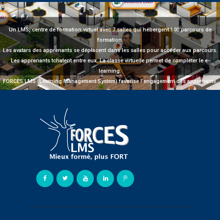
Un LMS, centre de formation virtuel avec 7 salles qui hébergent 100 parcours de
formation.
Les avatars des apprenants se déplacent dans les salles pour accéder aux parcours.
Les apprenants tchatent entre eux. La classe virtuelle permet de compléter le e-
learning.
FORCES LMS (Learning Management System) favorise l’engagement des apprenants.