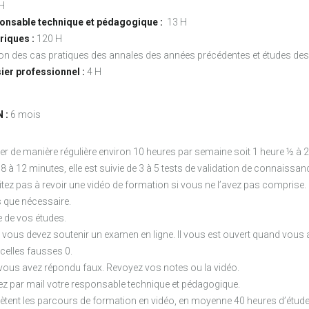
H
nsable technique et pédagogique :
13 H
riques :
120 H
ion des cas pratiques des annales des années précédentes et études des
ier professionnel :
4 H
 :
6 mois
de manière régulière environ 10 heures par semaine soit 1 heure ½ à 2 
 à 12 minutes, elle est suivie de 3 à 5 tests de validation de connaissa
itez pas à revoir une vidéo de formation si vous ne l’avez pas comprise.
s que nécessaire.
e de vos études.
, vous devez soutenir un examen en ligne. Il vous est ouvert quand vous 
celles fausses 0.
us avez répondu faux. Revoyez vos notes ou la vidéo.
ez par mail votre responsable technique et pédagogique.
ètent les parcours de formation en vidéo, en moyenne 40 heures d’étud