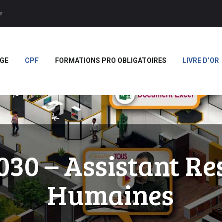
ACCUEIL
r
APPRENTISSAGE
Forces
CPF
GE
CPF
FORMATIONS PRO OBLIGATOIRES
LIVRE D’OR
FORMATIONS PRO
OBLIGATOIRES
LIVRE D’OR
BOUTIQUE
MARQUE BLANCHE
30 – Assistant Re
Humaines