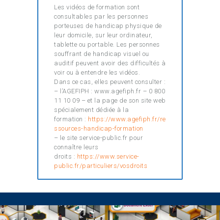
Les vidéos de formation sont
consultables par les personnes
porteuses de handicap physique de
leur domicile, sur leur ordinateur,
tablette ou portable. Les personnes
souffrant de handicap visuel ou
auditif peuvent avoir des difficultés à
voir ou à entendre les vidéos.
Dans ce cas, elles peuvent consulter :
– l’AGEFIPH : www.agefiph.fr – 0 800
11 10 09 – et la page de son site web
spécialement dédiée à la
formation :
https://www.agefiph.fr/re
ssources-handicap-formation
– le site service-public.fr pour
connaître leurs
droits :
https://www.service-
public.fr/particuliers/vosdroits