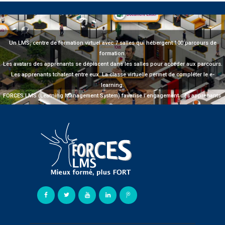
Un LMS, centre de formation virtuel avec 7 salles qui hébergent 100 parcours de
formation.
Les avatars des apprenants se déplacent dans les salles pour accéder aux parcours.
Les apprenants tchatent entre eux. La classe virtuelle permet de compléter le e-
learning.
FORCES LMS (Learning Management System) favorise l’engagement des apprenants.