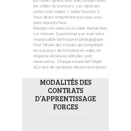
est ouvert quand vous avez étudié toutes
les vidéos du parcours. Les réponses
justes sont notées 1, celles fausses 0.
Vous devez comprendre pourquoi vous
avez répondu faux.
Revoyez vos notes ou la vidéo. Recherchez
sur internet. Questionnez par mail votre
responsable technique et pédagogique.
Pour l’étude des e-books qui complètent
les parcours de formation en vidéo, en
moyenne 40 heures d’études sont
nécessaires. Chaque e-book fait l’objet
d’un test de validation de connaissances.
MODALITÉS DES
CONTRATS
D’APPRENTISSAGE
FORCES