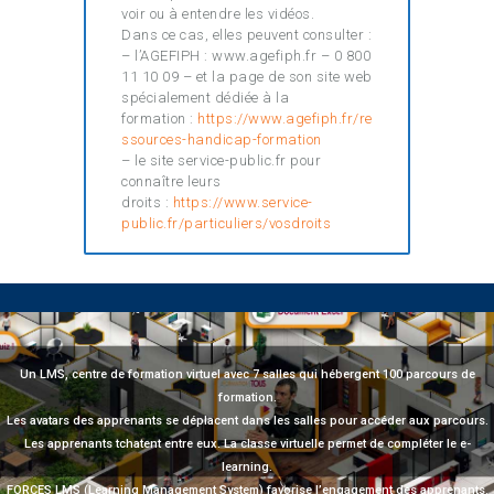
voir ou à entendre les vidéos.
Dans ce cas, elles peuvent consulter :
– l’AGEFIPH : www.agefiph.fr – 0 800
11 10 09 – et la page de son site web
spécialement dédiée à la
formation :
https://www.agefiph.fr/re
ssources-handicap-formation
– le site service-public.fr pour
connaître leurs
droits :
https://www.service-
public.fr/particuliers/vosdroits
Un LMS, centre de formation virtuel avec 7 salles qui hébergent 100 parcours de
formation.
Les avatars des apprenants se déplacent dans les salles pour accéder aux parcours.
Les apprenants tchatent entre eux. La classe virtuelle permet de compléter le e-
learning.
FORCES LMS (Learning Management System) favorise l’engagement des apprenants.