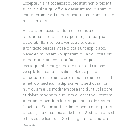
Excepteur sint occaecat cupidatat non proident,
sunt in culpa qui officia deserunt mollit anim id
est laborum. Sed ut perspiciatis unde omnis iste
natus error sit.
Voluptatem accusantium doloremque
laudantium, totam rem aperiam, eaque ipsa
quae ab illo inventore veritatis et quasi
architecto beatae vitae dicta sunt explicabo.
Nemo enim ipsam voluptatem quia voluptas sit
aspernatur aut odit aut fugit, sed quia
consequuntur magni dolores eos qui ratione
voluptatem sequi nesciunt. Neque porro
quisquam est, qui dolorem ipsum quia dolor sit
amet, consectetur, adipisci velit, sed quia non
numquam eius modi tempora incidunt ut labore
et dolore magnam aliquam quaerat voluptatem.
Aliquam bibendum lacus quis nulla dignissim
faucibus. Sed mauris enim, bibendum at purus
aliquet, maximus molestie tortor. Sed faucibus et
tellus eu sollicitudin. Sed fringilla malesuada
luctus.