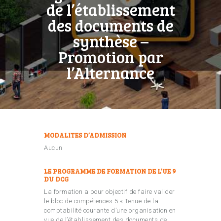
de l’établissement
des documents de
synthèse –
Promotion par
l’Alternance
MODALITES D’ADMISSION
Aucun
LE PROGRAMME DE FORMATION DE L’UE 9
DU DCG
La formation a pour objectif de faire valider
le bloc de compétences 5 « Tenue de la
comptabilité courante d’une organisation en
vue de l’établissement des documents de