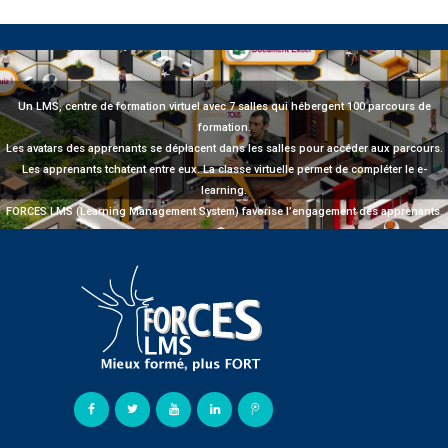
Un LMS, centre de formation virtuel avec 7 salles qui hébergent 100 parcours de
formation.
Les avatars des apprenants se déplacent dans les salles pour accéder aux parcours.
Les apprenants tchatent entre eux. La classe virtuelle permet de compléter le e-
learning.
FORCES LMS (Learning Management System) favorise l’engagement des apprenants.