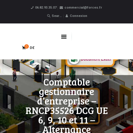
06.82.93.35.07
commercial@forces.fr
Forces
Connexion
ACCUEIL
APPRENTISSAGE
0€
0
CPF
FORMATIONS PRO
OBLIGATOIRES
Comptable
LIVRE D’OR
gestionnaire
BOUTIQUE
d’entreprise –
MARQUE BLANCHE
RNCP35526 DCG UE
6, 9, 10 et 11 –
Alternance