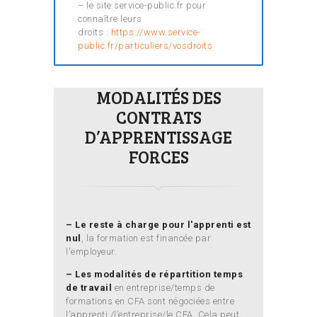
– le site service-public.fr pour
connaître leurs
droits :
https://www.service-
public.fr/particuliers/vosdroits
MODALITÉS DES
CONTRATS
D’APPRENTISSAGE
FORCES
– Le reste à charge pour l'apprenti est
nul
, la formation est financée par
l'employeur.
– Les modalités de répartition temps
de travail
en entreprise/temps de
formations en CFA sont négociées entre
l’apprenti /l’entreprise/le CFA. Cela peut