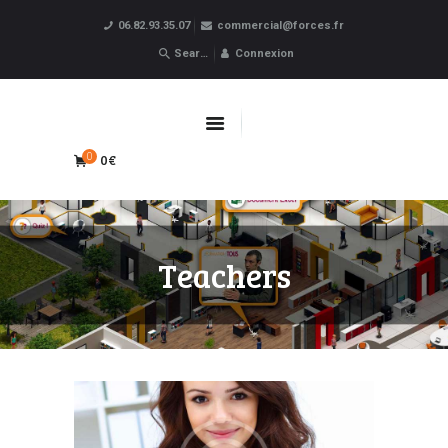
06.82.93.35.07
commercial@forces.fr
Forces
Connexion
ACCUEIL
APPRENTISSAGE
0€
0
CPF
FORMATIONS PRO
OBLIGATOIRES
Teachers
LIVRE D’OR
BOUTIQUE
MARQUE BLANCHE