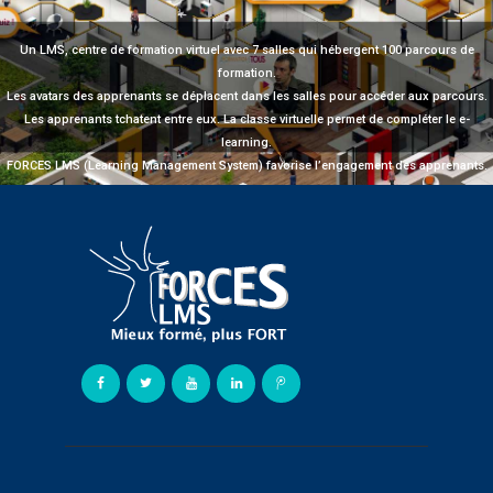
Un LMS, centre de formation virtuel avec 7 salles qui hébergent 100 parcours de
formation.
Les avatars des apprenants se déplacent dans les salles pour accéder aux parcours.
Les apprenants tchatent entre eux. La classe virtuelle permet de compléter le e-
learning.
FORCES LMS (Learning Management System) favorise l’engagement des apprenants.