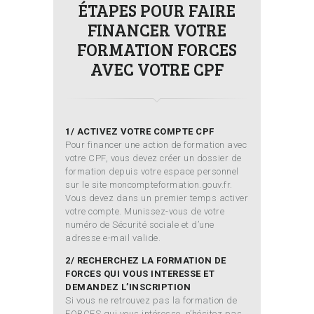
ÉTAPES POUR FAIRE
FINANCER VOTRE
FORMATION FORCES
AVEC VOTRE CPF
1/ ACTIVEZ VOTRE COMPTE CPF
Pour financer une action de formation avec
votre CPF, vous devez créer un dossier de
formation depuis votre espace personnel
sur le site moncompteformation.gouv.fr.
Vous devez dans un premier temps activer
votre compte. Munissez-vous de votre
numéro de Sécurité sociale et d’une
adresse e-mail valide.
2/ RECHERCHEZ LA FORMATION DE
FORCES QUI VOUS INTERESSE ET
DEMANDEZ L’INSCRIPTION
Si vous ne retrouvez pas la formation de
FORCES qui vous intéresse, n’hésitez pas