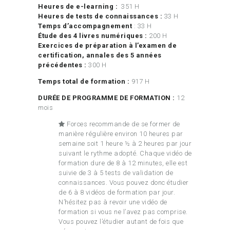
Heures de e-learning :
351 H
Heures de tests de connaissances :
33 H
Temps d’accompagnement
: 33 H
Étude des 4 livres numériques :
200 H
Exercices de préparation à l’examen de
certification, annales des 5 années
précédentes :
300 H
Temps total de formation :
917 H
DURÉE DE PROGRAMME DE FORMATION :
12
mois
Forces recommande de se former de
manière régulière environ 10 heures par
semaine soit 1 heure ½ à 2 heures par jour
suivant le rythme adopté. Chaque vidéo de
formation dure de 8 à 12 minutes, elle est
suivie de 3 à 5 tests de validation de
connaissances. Vous pouvez donc étudier
de 6 à 8 vidéos de formation par jour.
N’hésitez pas à revoir une vidéo de
formation si vous ne l’avez pas comprise.
Vous pouvez l’étudier autant de fois que