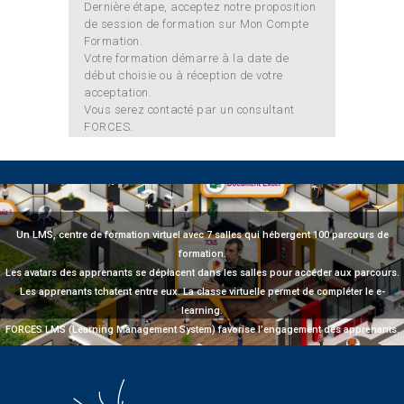
Dernière étape, acceptez notre proposition
de session de formation sur Mon Compte
Formation.
Votre formation démarre à la date de
début choisie ou à réception de votre
acceptation.
Vous serez contacté par un consultant
FORCES.
Un LMS, centre de formation virtuel avec 7 salles qui hébergent 100 parcours de
formation.
Les avatars des apprenants se déplacent dans les salles pour accéder aux parcours.
Les apprenants tchatent entre eux. La classe virtuelle permet de compléter le e-
learning.
FORCES LMS (Learning Management System) favorise l’engagement des apprenants.