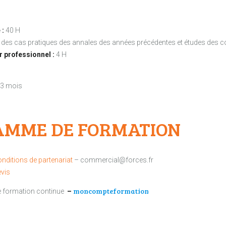
 :
40 H
n des cas pratiques des annales des années précédentes et études des co
r professionnel :
4 H
3 mois
AMME DE FORMATION
nditions de partenariat
– commercial@forces.fr
vis
moncompteformation
ne formation continue
–