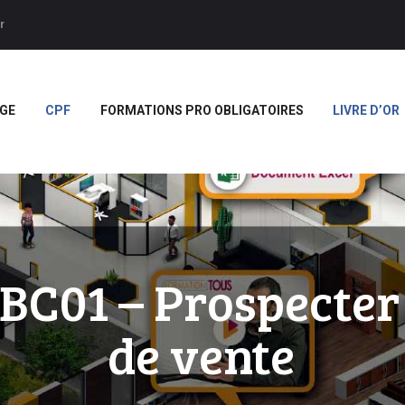
ACCUEIL
r
APPRENTISSAGE
Forces
CPF
GE
CPF
FORMATIONS PRO OBLIGATOIRES
LIVRE D’OR
FORMATIONS PRO
OBLIGATOIRES
LIVRE D’OR
BOUTIQUE
MARQUE BLANCHE
C01 – Prospecter
de vente