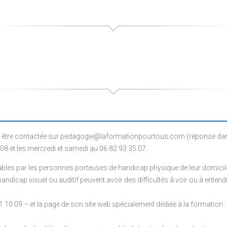
être contactée sur pedagogie@laformationpourtous.com (réponse dans l
.08 et les mercredi et samedi au 06.82.93.35.07.
les par les personnes porteuses de handicap physique de leur domicile, 
ndicap visuel ou auditif peuvent avoir des difficultés à voir ou à entendr
1 10 09 – et la page de son site web spécialement dédiée à la formation 