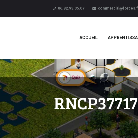
06.82.93.35.07
commercial@forces.f
ACCUEIL
APPRENTISSA
RNCP37717B