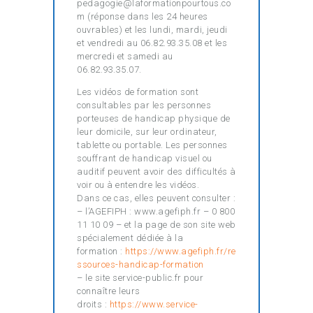
pedagogie@laformationpourtous.co
m (réponse dans les 24 heures
ouvrables) et les lundi, mardi, jeudi
et vendredi au 06.82.93.35.08 et les
mercredi et samedi au
06.82.93.35.07.
Les vidéos de formation sont
consultables par les personnes
porteuses de handicap physique de
leur domicile, sur leur ordinateur,
tablette ou portable. Les personnes
souffrant de handicap visuel ou
auditif peuvent avoir des difficultés à
voir ou à entendre les vidéos.
Dans ce cas, elles peuvent consulter :
– l’AGEFIPH : www.agefiph.fr – 0 800
11 10 09 – et la page de son site web
spécialement dédiée à la
formation :
https://www.agefiph.fr/re
ssources-handicap-formation
– le site service-public.fr pour
connaître leurs
droits :
https://www.service-