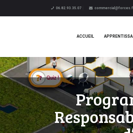
06.82.93.35.07
commercial@forces.f
ACCUEIL
APPRENTISSA
Progra
Responsabl