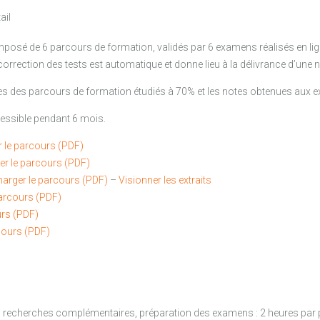
ail
sé de 6 parcours de formation, validés par 6 examens réalisés en ligne
rrection des tests est automatique et donne lieu à la délivrance d’une n
tres des parcours de formation étudiés à 70% et les notes obtenues aux
ssible pendant 6 mois.
r le parcours (PDF)
er le parcours (PDF)
harger le parcours (PDF)
–
Visionner les extraits
parcours (PDF)
urs (PDF)
cours (PDF)
s, recherches complémentaires, préparation des examens : 2 heures par 