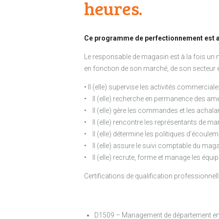
heures.
Ce programme de perfectionnement est acc
Le responsable de magasin est à la fois un 
en fonction de son marché, de son secteur et 
• Il (elle) supervise les activités commercial
• Il (elle) recherche en permanence des amé
• Il (elle) gère les commandes et les achal
• Il (elle) rencontre les représentants de m
• Il (elle) détermine les politiques d’écoul
• Il (elle) assure le suivi comptable du magasi
• Il (elle) recrute, forme et manage les équi
Certifications de qualification professionne
D1509 – Management de département en 