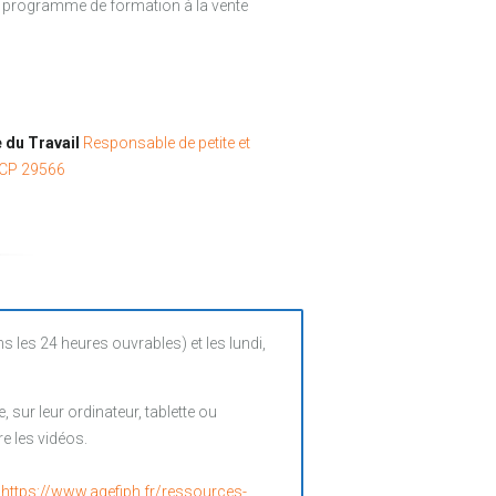
ce programme de formation à la vente
e du Travail
Responsable de petite et
NCP 29566
es 24 heures ouvrables) et les lundi,
sur leur ordinateur, tablette ou
e les vidéos.
:
https://www.agefiph.fr/ressources-