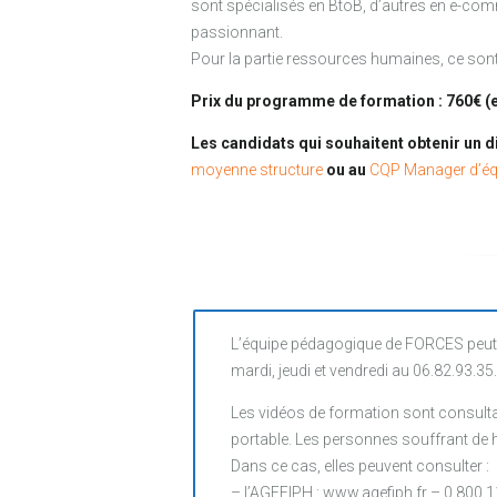
sont spécialisés en BtoB, d’autres en e-com
passionnant.
Pour la partie ressources humaines, ce sont
Prix du programme de formation : 760€ (
Les candidats qui souhaitent obtenir un d
moyenne structure
ou au
CQP Manager d’éq
L’équipe pédagogique de FORCES peut 
mardi, jeudi et vendredi au 06.82.93.35
Les vidéos de formation sont consultab
portable. Les personnes souffrant de ha
Dans ce cas, elles peuvent consulter :
– l’AGEFIPH : www.agefiph.fr – 0 800 1