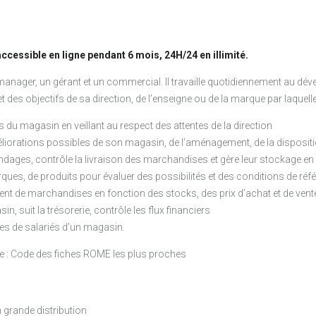
essible en ligne pendant 6 mois, 24H/24 en illimité.
manager, un gérant et un commercial. Il travaille quotidiennement au dé
des objectifs de sa direction, de l’enseigne ou de la marque par laquelle 
es du magasin en veillant au respect des attentes de la direction
liorations possibles de son magasin, de l’aménagement, de la dispositio
andages, contrôle la livraison des marchandises et gère leur stockage e
arques, de produits pour évaluer des possibilités et des conditions de r
ement de marchandises en fonction des stocks, des prix d’achat et de vent
n, suit la trésorerie, contrôle les flux financiers
pes de salariés d’un magasin.
lle : Code des fiches ROME les plus proches
grande distribution