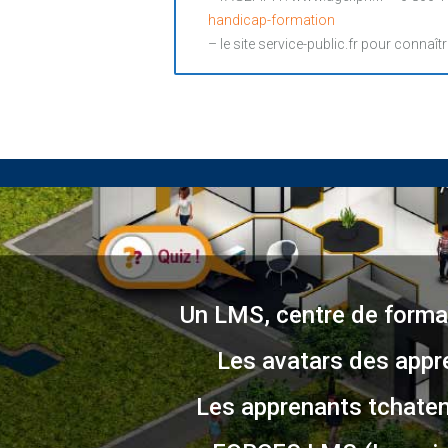
handicap-formation
– le site service-public.fr pour connaîtr
Un LMS, centre de format
Les avatars des appr
Les apprenants tchatent