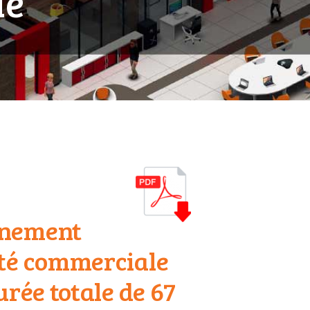
le
nnement
ité commerciale
rée totale de 67