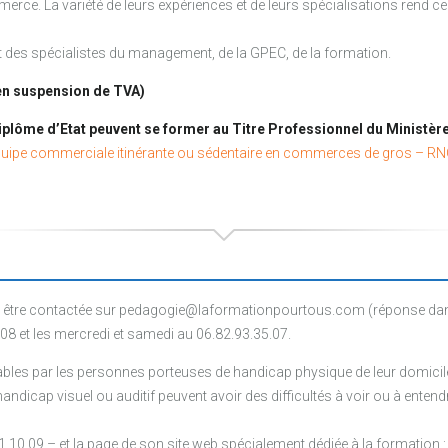
merce. La variété de leurs expériences et de leurs spécialisations rend 
 des spécialistes du management, de la GPEC, de la formation.
en suspension de TVA)
iplôme d’Etat peuvent se former au Titre Professionnel du Ministèr
uipe commerciale itinérante ou sédentaire en commerces de gros – R
être contactée sur pedagogie@laformationpourtous.com (réponse dans l
.08 et les mercredi et samedi au 06.82.93.35.07.
les par les personnes porteuses de handicap physique de leur domicile, 
ndicap visuel ou auditif peuvent avoir des difficultés à voir ou à entendr
1 10 09 – et la page de son site web spécialement dédiée à la formation 