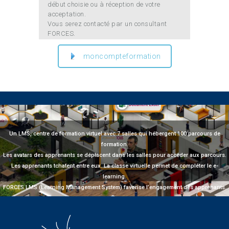
début choisie ou à réception de votre
acceptation.
Vous serez contacté par un consultant
FORCES.
moncompteformation
Un LMS, centre de formation virtuel avec 7 salles qui hébergent 100 parcours de
formation.
Les avatars des apprenants se déplacent dans les salles pour accéder aux parcours.
Les apprenants tchatent entre eux. La classe virtuelle permet de compléter le e-
learning.
FORCES LMS (Learning Management System) favorise l’engagement des apprenants.