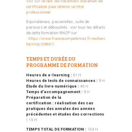
Voir sur ce lien les conditions d’examen de
certification pour obtenir un titre
professionnel
Équivalences, passerelles, suite de
parcours et débouchés : voir tous les détails
de cette formation RNCP sur
:
https://www.francecompetences.fr/recherc
he/rncp/38667/
TEMPS ET DURÉE DU
PROGRAMME DE FORMATION
Heures de e-learning :
61 H
Heures de tests de connaissances :
9 H
Étude du livre numérique :
40 H
Temps d’accompagnement :
9 H
Préparation de la
certification :
réalisation des cas
pratiques des annales des années
précédentes et études des corrections
:
15 H
TEMPS TOTAL DE FORMATION :
134 H