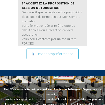
3/ ACCEPTEZ LA PROPOSITION DE
SESSION DE FORMATION
Dernière étape, acceptez notre proposition
de session de formation sur Mon Compte
Formation.
Votre formation démarre à la date de
début choisie ou à réception de votre
acceptation.
Vous serez contacté par un consultant
FORCES.
moncompteformation
Un LMS, centre de formation virtuel avec 7 salles qui hébergent 100 parcours de
formation.
Les avatars des apprenants se déplacent dans les salles pour accéder aux parcours.
Les apprenants tchatent entre eux. La classe virtuelle permet de compléter le e-