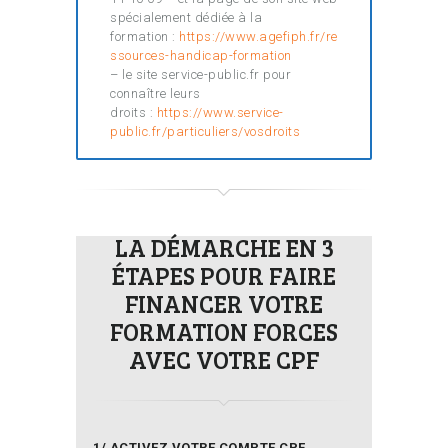
spécialement dédiée à la
formation :
https://www.agefiph.fr/re
ssources-handicap-formation
– le site service-public.fr pour
connaître leurs
droits :
https://www.service-
public.fr/particuliers/vosdroits
LA DÉMARCHE EN 3
ÉTAPES POUR FAIRE
FINANCER VOTRE
FORMATION FORCES
AVEC VOTRE CPF
1/ ACTIVEZ VOTRE COMPTE CPF