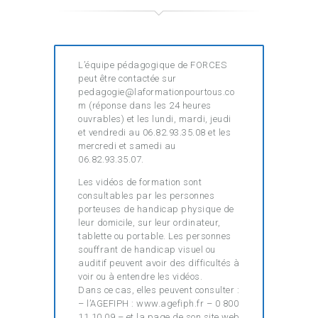
L’équipe pédagogique de FORCES
peut être contactée sur
pedagogie@laformationpourtous.co
m (réponse dans les 24 heures
ouvrables) et les lundi, mardi, jeudi
et vendredi au 06.82.93.35.08 et les
mercredi et samedi au
06.82.93.35.07.
Les vidéos de formation sont
consultables par les personnes
porteuses de handicap physique de
leur domicile, sur leur ordinateur,
tablette ou portable. Les personnes
souffrant de handicap visuel ou
auditif peuvent avoir des difficultés à
voir ou à entendre les vidéos.
Dans ce cas, elles peuvent consulter :
– l’AGEFIPH : www.agefiph.fr – 0 800
11 10 09 – et la page de son site web