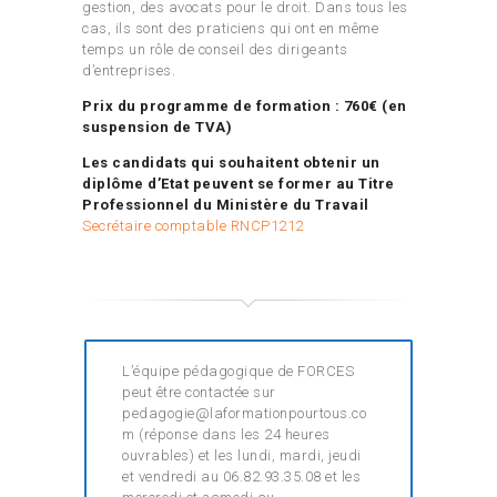
gestion, des avocats pour le droit. Dans tous les
cas, ils sont des praticiens qui ont en même
temps un rôle de conseil des dirigeants
d’entreprises.
Prix du programme de formation : 760€ (en
suspension de TVA)
Les candidats qui souhaitent obtenir un
diplôme d’Etat peuvent se former au Titre
Professionnel du Ministère du Travail
Secrétaire comptable RNCP1212
L’équipe pédagogique de FORCES
peut être contactée sur
pedagogie@laformationpourtous.co
m (réponse dans les 24 heures
ouvrables) et les lundi, mardi, jeudi
et vendredi au 06.82.93.35.08 et les