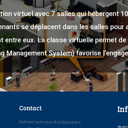
ion virtuel avec 7 salles qui hébergent 1
enants se déplacent dans les salles pour 
 entre eux. La classe virtuelle permet de 
g Management System) favorise l’engage
Contact
In
Référent technique et pédagogique
Stat