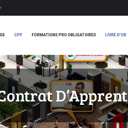
ACCUEIL
r
APPRENTISSAGE
Forces
CPF
GE
CPF
FORMATIONS PRO OBLIGATOIRES
LIVRE D’OR
FORMATIONS PRO
OBLIGATOIRES
LIVRE D’OR
BOUTIQUE
MARQUE BLANCHE
 Contrat D’Apprent