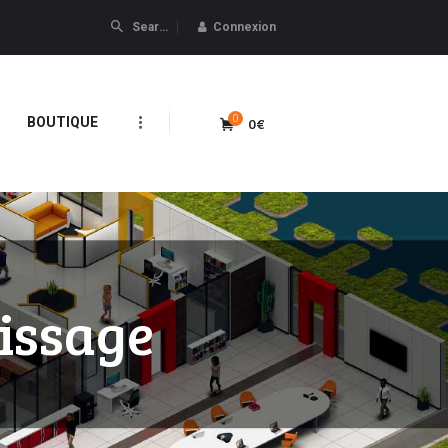
Connexion
0
0€
BOUTIQUE
issage