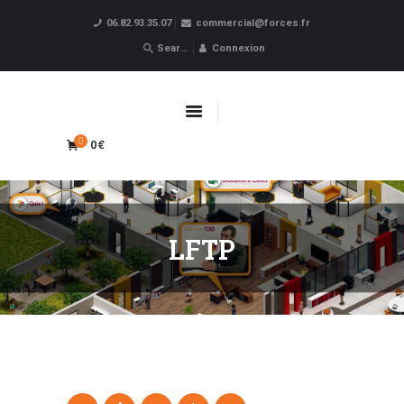
06.82.93.35.07
commercial@forces.fr
Forces
Connexion
ACCUEIL
APPRENTISSAGE
0€
0
CPF
FORMATIONS PRO
OBLIGATOIRES
LFTP
LIVRE D’OR
BOUTIQUE
MARQUE BLANCHE