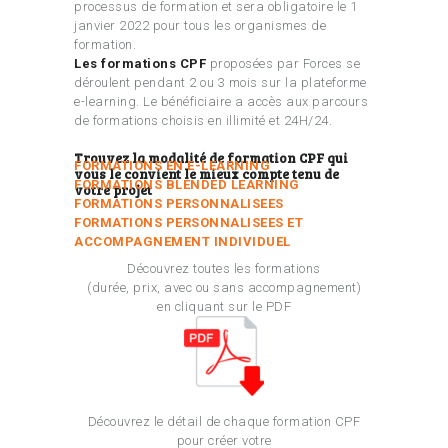
processus de formation et sera obligatoire le 1
janvier 2022 pour tous les organismes de
formation.
Les formations CPF
proposées par Forces se
déroulent pendant 2 ou 3 mois sur la plateforme
e-learning. Le bénéficiaire a accès aux parcours
de formations choisis en illimité et 24H/24.
Trouvez la modalité de formation CPF qui
FORMATIONS EN E-LEARNING
vous le convient le mieux compte tenu de
FORMATIONS BLENDED LEARNING
votre projet
FORMATIONS PERSONNALISEES
FORMATIONS PERSONNALISEES ET
ACCOMPAGNEMENT INDIVIDUEL
Découvrez toutes les formations
(durée, prix, avec ou sans accompagnement)
en cliquant sur le PDF
Découvrez le détail de chaque formation CPF
pour créer votre