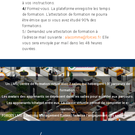
à vos instructions.
4/
Formez-vous. La plateforme enregistre les temps
de formation. L’attestation de formation ne pourra
être émise que si vous avez étudié 90% des
formations.
5/ Demandez une attestation de formation à
l’adresse mail suivante :
alacomme@forces.fr
. Elle
vous sera envoyée par mail dans les 48 heures
ouvrées.
Un LMS, centre de formation virtuel avec 7 salles qui hébergent 100 parcours de
formation.
Les avatars des apprenants se déplacent dans les salles pour accéder aux parcours.
Les apprenants tchatent entre eux. La classe virtuelle permet de compléter le e-
learning.
FORCES LMS (Learning Management System) favorise l’engagement des apprenants.