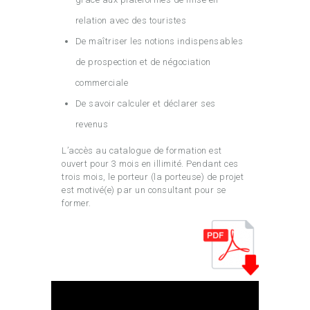
relation avec des touristes
De maîtriser les notions indispensables
de prospection et de négociation
commerciale
De savoir calculer et déclarer ses
revenus
L’accès au catalogue de formation est
ouvert pour 3 mois en illimité. Pendant ces
trois mois, le porteur (la porteuse) de projet
est motivé(e) par un consultant pour se
former.