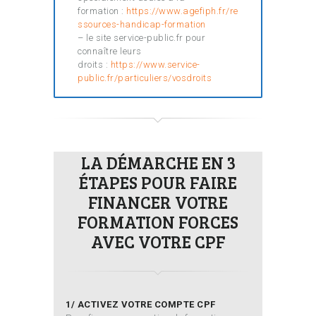
formation :
https://www.agefiph.fr/re
ssources-handicap-formation
– le site service-public.fr pour
connaître leurs
droits :
https://www.service-
public.fr/particuliers/vosdroits
LA DÉMARCHE EN 3
ÉTAPES POUR FAIRE
FINANCER VOTRE
FORMATION FORCES
AVEC VOTRE CPF
1/ ACTIVEZ VOTRE COMPTE CPF