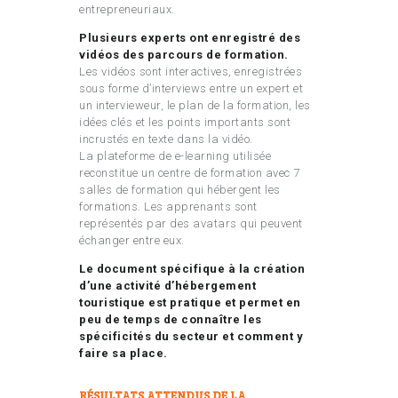
entrepreneuriaux.
Plusieurs experts ont enregistré des
vidéos des parcours de formation.
Les vidéos sont interactives, enregistrées
sous forme d’interviews entre un expert et
un intervieweur, le plan de la formation, les
idées clés et les points importants sont
incrustés en texte dans la vidéo.
La plateforme de e-learning utilisée
reconstitue un centre de formation avec 7
salles de formation qui hébergent les
formations. Les apprenants sont
représentés par des avatars qui peuvent
échanger entre eux.
Le document spécifique à la création
d’une activité d’hébergement
touristique est pratique et permet en
peu de
temps de connaître les
spécificités du secteur et comment y
faire sa place.
RÉSULTATS ATTENDUS DE LA