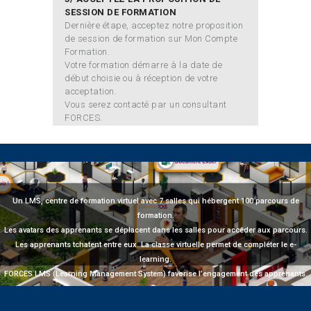
SESSION DE FORMATION
Dernière étape, acceptez notre proposition
de session de formation sur Mon Compte
Formation.
Votre formation démarre à la date de
début choisie ou à réception de votre
acceptation.
Vous serez contacté par un consultant
FORCES.
Un LMS, centre de formation virtuel avec 7 salles qui hébergent 100 parcours de
formation.
Les avatars des apprenants se déplacent dans les salles pour accéder aux parcours.
Les apprenants tchatent entre eux. La classe virtuelle permet de compléter le e-
learning.
FORCES LMS (Learning Management System) favorise l’engagement des apprenants.