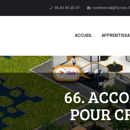
06.82.93.35.07
commercial@forces.f
ACCUEIL
APPRENTISSA
66. ACC
POUR C