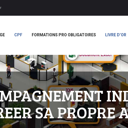
ACCUEIL
r
APPRENTISSAGE
Forces
CPF
GE
CPF
FORMATIONS PRO OBLIGATOIRES
LIVRE D’OR
FORMATIONS PRO
OBLIGATOIRES
LIVRE D’OR
BOUTIQUE
MARQUE BLANCHE
OMPAGNEMENT IN
REER SA PROPRE A