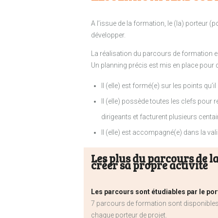
A l’issue de la formation, le (la) porteur 
développer.
La réalisation du parcours de formation est
Un planning précis est mis en place pour qu
Il (elle) est formé(e) sur les points qu’
Il (elle) possède toutes les clefs pour 
dirigeants et facturent plusieurs centai
Il (elle) est accompagné(e) dans la va
Les plus du parcours de 
créer sa propre activité
Les parcours sont étudiables par le por
7 parcours de formation sont disponible
chaque porteur de projet.