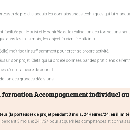
(porteuse) de projet a acquis les connaissances techniques qui lui manquai
 facilitée par le suivi et le contrôle de la réalisation des formations pa
e dans les trois mois, les objectifs aient été atteints.
il (elle) maîtrisait insuffisamment pour créer sa propre activité.
réussir son projet. Clefs qui lui ont été données par des praticiens de l’en
nes d’euros l’heure de conseil.
lidation des grandes décisions.
la formation Accompagnement individuel au 
teur (la porteuse) de projet pendant 3 mois, 24Heures/24, en illimité
s pendant 3 mois et 24H/24 pour acquérir les compétences et connais