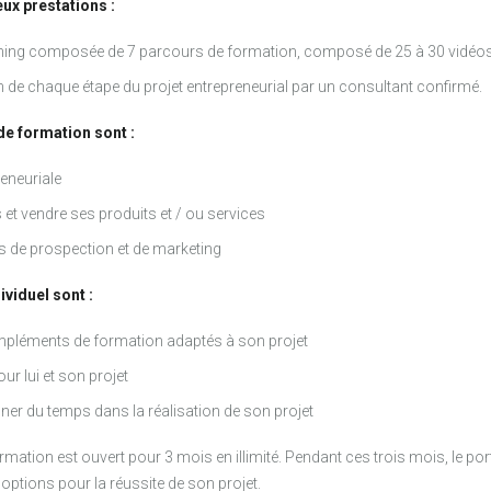
x prestations :
ning composée de 7 parcours de formation, composé de 25 à 30 vidéo
de chaque étape du projet entrepreneurial par un consultant confirmé.
de formation sont :
reneuriale
et vendre ses produits et / ou services
s de prospection et de marketing
viduel sont :
ompléments de formation adaptés à son projet
ur lui et son projet
gner du temps dans la réalisation de son projet
mation est ouvert pour 3 mois en illimité. Pendant ces trois mois, le po
 options pour la réussite de son projet.