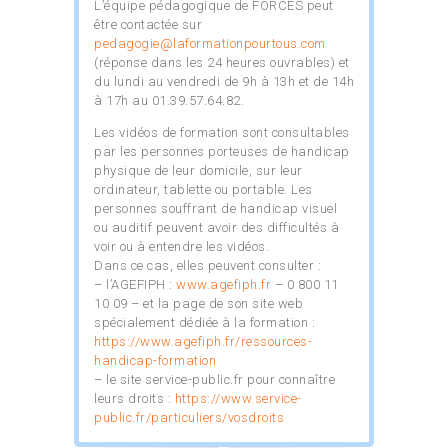
L’équipe pédagogique de FORCES peut
être contactée sur
pedagogie@laformationpourtous.com
(réponse dans les 24 heures ouvrables) et
du lundi au vendredi de 9h à 13h et de 14h
à 17h au 01.39.57.64.82.
Les vidéos de formation sont consultables
par les personnes porteuses de handicap
physique de leur domicile, sur leur
ordinateur, tablette ou portable. Les
personnes souffrant de handicap visuel
ou auditif peuvent avoir des difficultés à
voir ou à entendre les vidéos.
Dans ce cas, elles peuvent consulter :
– l’AGEFIPH :
www.agefiph.fr
– 0 800 11
10 09 – et la page de son site web
spécialement dédiée à la formation :
https://www.agefiph.fr/ressources-
handicap-formation
– le site service-public.fr pour connaître
leurs droits :
https://www.service-
public.fr/particuliers/vosdroits