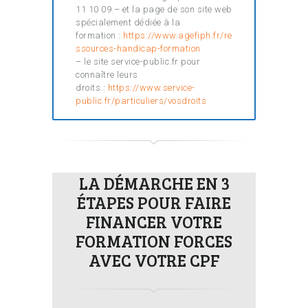
11 10 09 – et la page de son site web
spécialement dédiée à la
formation :
https://www.agefiph.fr/re
ssources-handicap-formation
– le site service-public.fr pour
connaître leurs
droits :
https://www.service-
public.fr/particuliers/vosdroits
LA DÉMARCHE EN 3
ÉTAPES POUR FAIRE
FINANCER VOTRE
FORMATION FORCES
AVEC VOTRE CPF