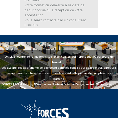
Formation.
Votre formation démarre à la date de
début choisie ou à réception de votre
acceptation.
Vous serez contacté par un consultant
FORCES.
Un LMS, centre de formation virtuel avec 7 salles qui hébergent 100 parcours de
formation.
Les avatars des apprenants se déplacent dans les salles pour accéder aux parcours.
Les apprenants tchatent entre eux. La classe virtuelle permet de compléter le e-
learning.
FORCES LMS (Learning Management System) favorise l’engagement des apprenants.