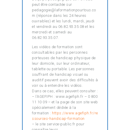
peut être contactée sur
pedagogie@laformationpourtous.co
m (réponse dans les 24 heures
ouvrables) et les lundi, mardi, jeudi
et vendredi au 06.82.93.35.08 et les
mercredi et samedi au
06.82.93.35.07.
Les vidéos de formation sont
consultables par les personnes
porteuses de handicap physique de
leur domicile, sur leur ordinateur,
tablette ou portable. Les personnes
souffrant de handicap visuel ou
auditif peuvent avoir des difficultés à
voir ou à entendre les vidéos.
Dans ce cas, elles peuvent consulter :
– l’AGEFIPH : www.agefiph.fr – 0 800
11 10 09 – et la page de son site web
spécialement dédiée à la
formation :
https://www.agefiph.fr/re
ssources-handicap-formation
– le site service-public.fr pour
connaître leurs