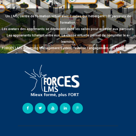
Un LMS, centre de formation virtuel avec 7 salles qui hébergent 100 parcours de
formation.
Les avatars des apprenants se déplacent dans les salles pour accéder aux parcours.
Les apprenants tchatent entre eux. La classe virtuelle permet de compléter le e-
learning.
FORCES LMS (Learning Management System) favorise l’engagement des apprenants.