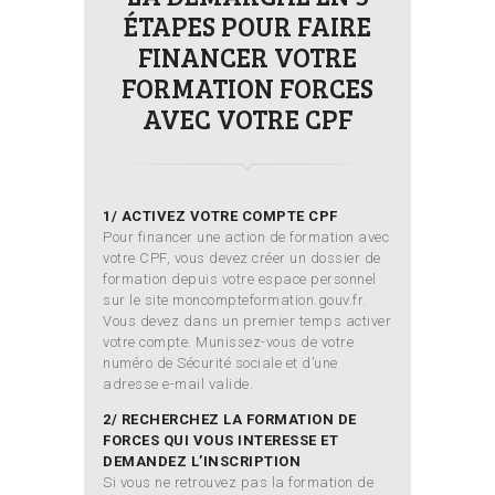
ÉTAPES POUR FAIRE
FINANCER VOTRE
FORMATION FORCES
AVEC VOTRE CPF
1/ ACTIVEZ VOTRE COMPTE CPF
Pour financer une action de formation avec
votre CPF, vous devez créer un dossier de
formation depuis votre espace personnel
sur le site moncompteformation.gouv.fr.
Vous devez dans un premier temps activer
votre compte. Munissez-vous de votre
numéro de Sécurité sociale et d’une
adresse e-mail valide.
2/ RECHERCHEZ LA FORMATION DE
FORCES QUI VOUS INTERESSE ET
DEMANDEZ L’INSCRIPTION
Si vous ne retrouvez pas la formation de