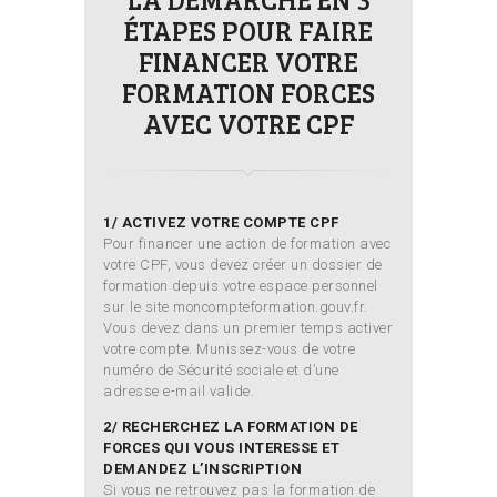
ÉTAPES POUR FAIRE
FINANCER VOTRE
FORMATION FORCES
AVEC VOTRE CPF
1/ ACTIVEZ VOTRE COMPTE CPF
Pour financer une action de formation avec
votre CPF, vous devez créer un dossier de
formation depuis votre espace personnel
sur le site moncompteformation.gouv.fr.
Vous devez dans un premier temps activer
votre compte. Munissez-vous de votre
numéro de Sécurité sociale et d’une
adresse e-mail valide.
2/ RECHERCHEZ LA FORMATION DE
FORCES QUI VOUS INTERESSE ET
DEMANDEZ L’INSCRIPTION
Si vous ne retrouvez pas la formation de