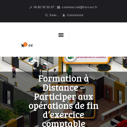
06.82.93.35.07
commercial@forces.fr
Forces
Connexion
ACCUEIL
APPRENTISSAGE
0€
0
CPF
FORMATIONS PRO
OBLIGATOIRES
Formation à
LIVRE D’OR
Distance –
BOUTIQUE
Participer aux
MARQUE BLANCHE
opérations de fin
d’exercice
comptable