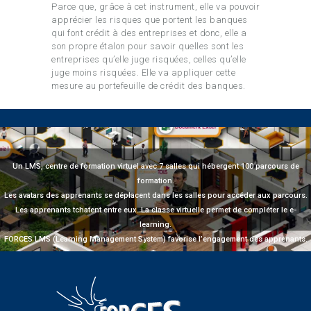
Parce que, grâce à cet instrument, elle va pouvoir
apprécier les risques que portent les banques
qui font crédit à des entreprises et donc, elle a
son propre étalon pour savoir quelles sont les
entreprises qu’elle juge risquées, celles qu’elle
juge moins risquées. Elle va appliquer cette
mesure au portefeuille de crédit des banques.
Un LMS, centre de formation virtuel avec 7 salles qui hébergent 100 parcours de
formation.
Les avatars des apprenants se déplacent dans les salles pour accéder aux parcours.
Les apprenants tchatent entre eux. La classe virtuelle permet de compléter le e-
learning.
FORCES LMS (Learning Management System) favorise l’engagement des apprenants.