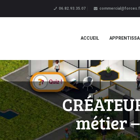
06.82.93.35.07
commercial@forces.f
ACCUEIL
APPRENTISSA
CRÉATEUR 
métier –