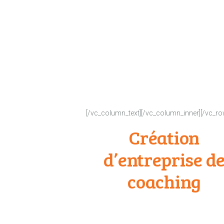
[/vc_column_text][/vc_column_inner][/vc_ro
Création
d’entreprise d
coaching