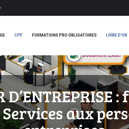
ACCUEIL
r
APPRENTISSAGE
Forces
CPF
GE
CPF
FORMATIONS PRO OBLIGATOIRES
LIVRE D’OR
FORMATIONS PRO
OBLIGATOIRES
LIVRE D’OR
BOUTIQUE
MARQUE BLANCHE
D’ENTREPRISE : 
 Services aux per