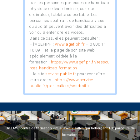
par les personnes porteuses de handicap
physique de leur domicile, sur leur
ordinateur, tablette ou portable. Les
personnes souffrant de handicap visuel
ou auditif peuvent avoir des difficultés à
voir ou à entendre les vidéos.
Dans ce cas, elles peuvent consulter :
– l’AGEFIPH :
www.agefiph.fr
– 0 800 11
10 09 – et la page de son site web
spécialement dédiée à la
formation :
https://www.agefiph.fr/ressou
rces-handicap-formation
– le site
service-public.fr
pour connaître
leurs droits :
https://www.service-
public.fr/particuliers/vosdroits
Un LMS, centre de formation virtuel avec 7 salles qui hébergent 100 parcours de
formation.