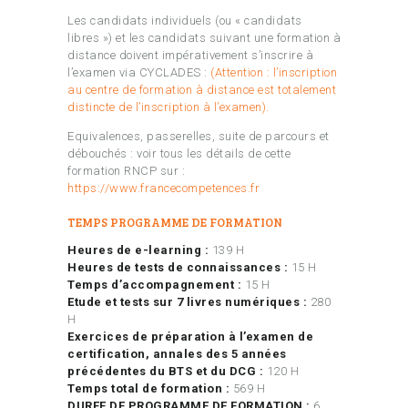
Les candidats individuels (ou « candidats
libres ») et les candidats suivant une formation à
distance doivent impérativement s’inscrire à
l’examen via CYCLADES :
(Attention : l’inscription
au centre de formation à distance est totalement
distincte de l’inscription à l’examen).
Equivalences, passerelles, suite de parcours et
débouchés : voir tous les détails de cette
formation RNCP sur :
https://www.francecompetences.fr
TEMPS PROGRAMME DE FORMATION
Heures de e-learning :
139 H
Heures de tests de connaissances :
15 H
Temps d’accompagnement :
15 H
Etude et tests sur 7 livres numériques :
280
H
Exercices de préparation à l’examen de
certification, annales des 5 années
précédentes du BTS et du DCG :
120 H
Temps total de formation :
569 H
DUREE DE PROGRAMME DE FORMATION :
6