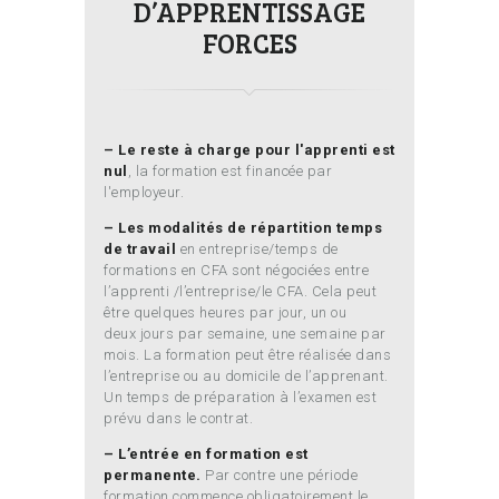
D’APPRENTISSAGE
FORCES
– Le reste à charge pour l'apprenti est
nul
, la formation est financée par
l'employeur.
– Les modalités de répartition temps
de travail
en entreprise/temps de
formations en CFA sont négociées entre
l’apprenti /l’entreprise/le CFA. Cela peut
être quelques heures par jour, un ou
deux jours par semaine, une semaine par
mois. La formation peut être réalisée dans
l’entreprise ou au domicile de l’apprenant.
Un temps de préparation à l’examen est
prévu dans le contrat.
– L’entrée en formation est
permanente.
Par contre une période
formation commence obligatoirement le