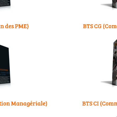
n des PME)
BTS CG (Comp
tion Managériale)
BTS CI (Comm