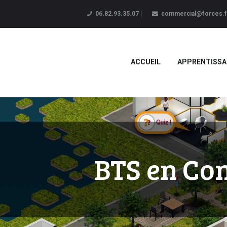
06.82.93.35.07
commercial@forces.f
ACCUEIL
APPRENTISSA
BTS en Con