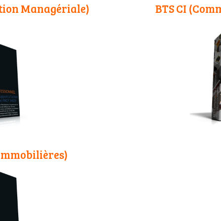
tion Managériale)
BTS CI (Comm
 immobilières)