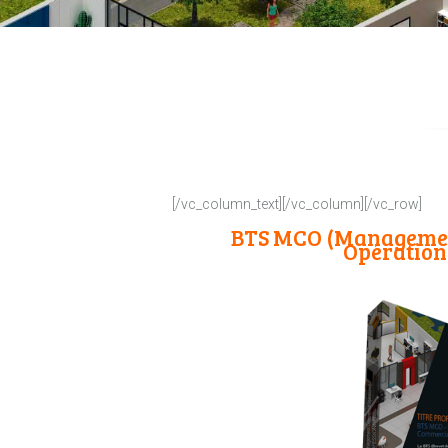
[/vc_column_text][/vc_column][/vc_row]
BTS MCO (Manageme
Opération