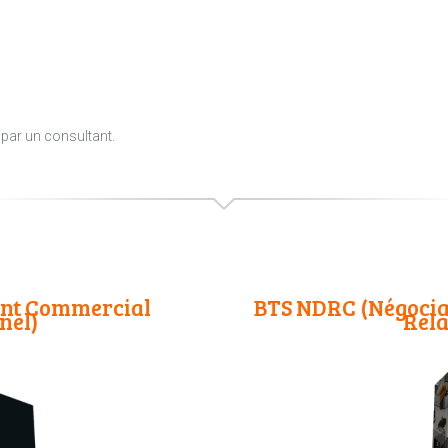
.
par un consultant.
nt Commercial
BTS NDRC (Négociati
nel)
Rela