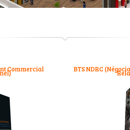
nt Commercial
BTS NDRC (Négociati
nel)
Rela