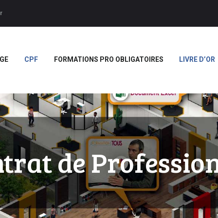
ACCUEIL
r
APPRENTISSAGE
Forces
CPF
GE
CPF
FORMATIONS PRO OBLIGATOIRES
LIVRE D’OR
FORMATIONS PRO
OBLIGATOIRES
LIVRE D’OR
BOUTIQUE
MARQUE BLANCHE
trat de Professio