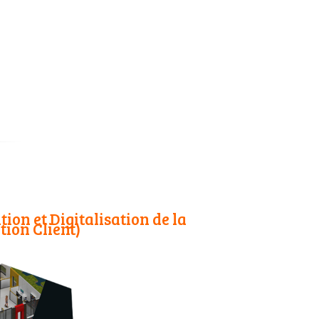
on et Digitalisation de la
tion Client)