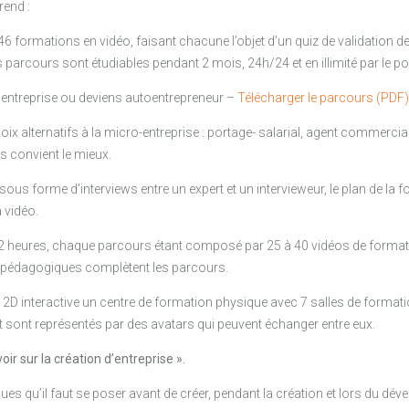
rend :
formations en vidéo, faisant chacune l’objet d’un quiz de validation d
es parcours sont étudiables pendant 2 mois, 24h/24 et en illimité par le por
’entreprise ou deviens autoentrepreneur –
Télécharger le parcours (PDF)
x alternatifs à la micro-entreprise : portage- salarial, agent commercial, V
us convient le mieux.
sous forme d’interviews entre un expert et un intervieweur, le plan de la fo
 vidéo.
2 heures, chaque parcours étant composé par 25 à 40 vidéos de forma
 pédagogiques complètent les parcours.
n 2D interactive un centre de formation physique avec 7 salles de format
t sont représentés par des avatars qui peuvent échanger entre eux.
oir sur la création d’entreprise ».
ues qu’il faut se poser avant de créer, pendant la création et lors du dév