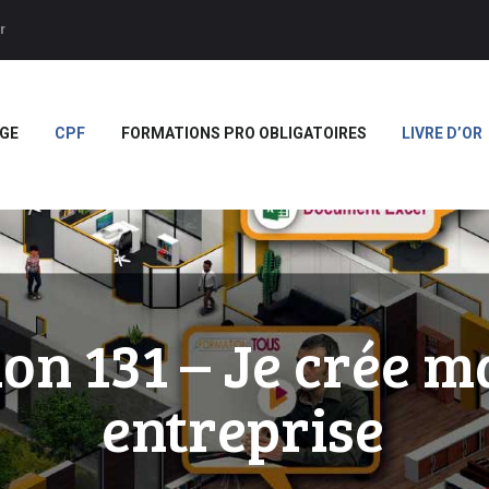
ACCUEIL
r
APPRENTISSAGE
Forces
CPF
GE
CPF
FORMATIONS PRO OBLIGATOIRES
LIVRE D’OR
FORMATIONS PRO
OBLIGATOIRES
LIVRE D’OR
BOUTIQUE
MARQUE BLANCHE
on 131 – Je crée m
entreprise