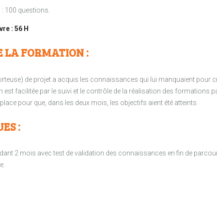
n : 100 questions.
vre : 56 H
E LA FORMATION :
(porteuse) de projet a acquis les connaissances qui lui manquaient pour cr
st facilitée par le suivi et le contrôle de la réalisation des formations 
place pour que, dans les deux mois, les objectifs aient été atteints.
ES :
ant 2 mois avec test de validation des connaissances en fin de parcou
e.