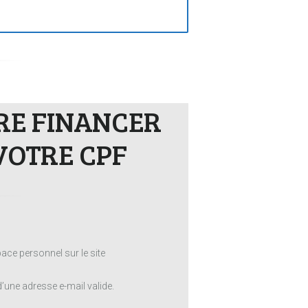
IRE FINANCER
VOTRE CPF
ace personnel sur le site
une adresse e-mail valide.