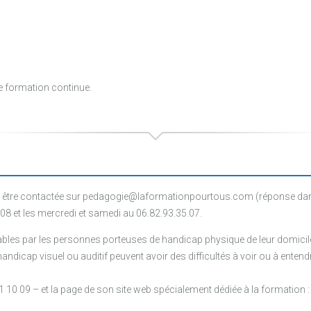
e formation continue.
être contactée sur pedagogie@laformationpourtous.com (réponse dans l
.08 et les mercredi et samedi au 06.82.93.35.07.
les par les personnes porteuses de handicap physique de leur domicile, 
ndicap visuel ou auditif peuvent avoir des difficultés à voir ou à entendr
1 10 09 – et la page de son site web spécialement dédiée à la formation 