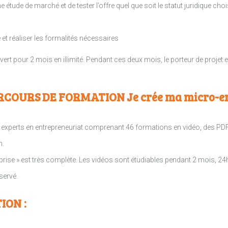
étude de marché et de tester l’offre quel que soit le statut juridique choi
 et réaliser les formalités nécessaires
rt pour 2 mois en illimité. Pendant ces deux mois, le porteur de projet 
RCOURS DE FORMATION Je crée ma micro-ent
xperts en entrepreneuriat comprenant 46 formations en vidéo, des PDF 
n.
ise » est très complète. Les vidéos sont étudiables pendant 2 mois, 24h su
servé.
ION :